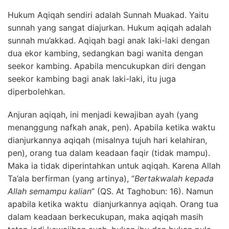
Hukum Aqiqah
sendiri adalah Sunnah Muakad. Yaitu
sunnah yang sangat diajurkan. Hukum aqiqah adalah
sunnah mu’akkad. Aqiqah bagi anak laki-laki dengan
dua ekor kambing, sedangkan bagi wanita dengan
seekor kambing. Apabila mencukupkan diri dengan
seekor kambing bagi anak laki-laki, itu juga
diperbolehkan.
Anjuran aqiqah, ini menjadi kewajiban ayah (yang
menanggung nafkah anak, pen). Apabila ketika waktu
dianjurkannya aqiqah (misalnya tujuh hari kelahiran,
pen), orang tua dalam keadaan faqir (tidak mampu).
Maka ia tidak diperintahkan untuk aqiqah. Karena Allah
Ta’ala berfirman (yang artinya), “
Bertakwalah kepada
Allah semampu kalian
” (QS. At Taghobun: 16). Namun
apabila ketika waktu dianjurkannya aqiqah. Orang tua
dalam keadaan berkecukupan, maka aqiqah masih