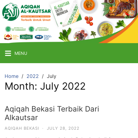
Skip
to
content
Aqiqah
Bekasi
Terbaik
Catering
MENU
Aqiqah
Termurah
&
Home
2022
July
Month:
July 2022
Terpercaya
Aqiqah Bekasi Terbaik Dari
Alkautsar
AQIQAH BEKASI
·
JULY 28, 2022